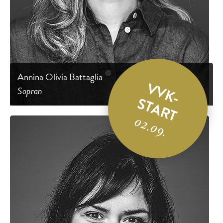
Annina Olivia Battaglia
VVK-
Sopran
START
02.09.