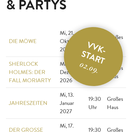
& PARTYS
Mi, 21.
19:30
Großes
DIE MÖWE
Oktober
VVK-
Uhr
Haus
2026
START
SHERLOCK
Mi, 16.
02.09.
19:30
Großes
HOLMES: DER
Dezember
Uhr
Haus
FALL MORIARTY
2026
Mi, 13.
19:30
Großes
JAHRESZEITEN
Januar
Uhr
Haus
2027
Mi, 17.
DER GROSSE
19:30
Großes