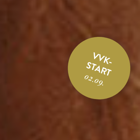
VVK-
START
02.09.