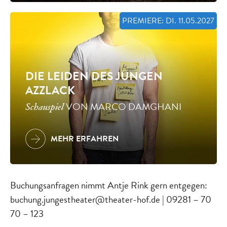
PREMIERE: DI. 11.05.2027
DIE LEIDEN DES JUNGEN
AZZLACK
VON MARCO DAMGHANI
Schauspiel
MEHR ERFAHREN
Buchungsanfragen nimmt Antje Rink gern entgegen:
buchung.jungestheater@theater-hof.de | 09281 – 70
70 – 123