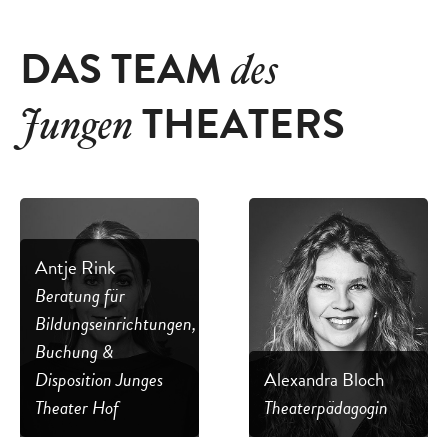
DAS TEAM
des
THEATERS
Jungen
Antje Rink
Beratung für
Bildungseinrichtungen,
Buchung &
Disposition Junges
Alexandra Bloch
Theater Hof
Theaterpädagogin