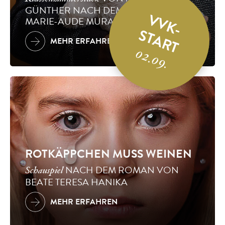
GÜNTHER NACH DEM ROMAN VON
VVK-
MARIE-AUDE MURAIL
START
MEHR ERFAHREN
02.09.
ROTKÄPPCHEN MUSS WEINEN
NACH DEM ROMAN VON
Schauspiel
BEATE TERESA HANIKA
MEHR ERFAHREN