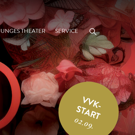
JUNGES THEATER
SERVICE
VVK-
START
02.09.