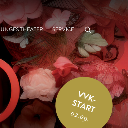
JUNGES THEATER
SERVICE
VVK-
START
02.09.