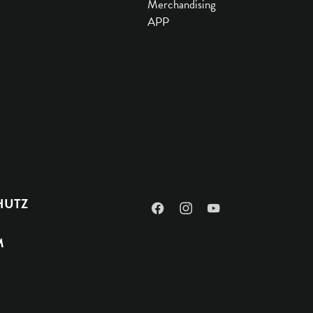
Merchandising
APP
HUTZ
Facebook
Instagram
YouTube
M