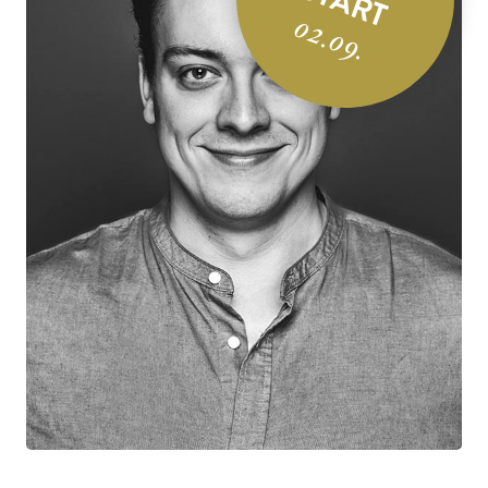
START
02.09.