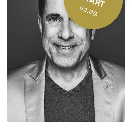
START
02.09.