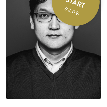
START
02.09.