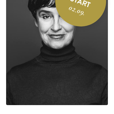
START
02.09.