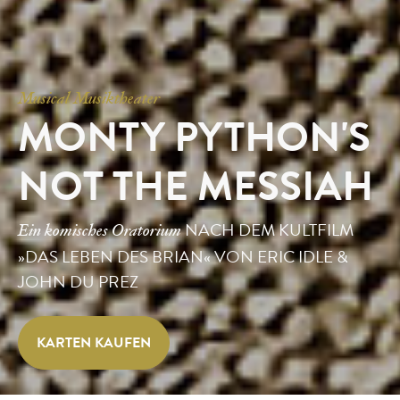
Musical Musiktheater
MONTY PYTHON'S
NOT THE MESSIAH
NACH DEM KULTFILM
Ein komisches Oratorium
»DAS LEBEN DES BRIAN« VON ERIC IDLE &
JOHN DU PREZ
KARTEN KAUFEN