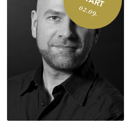
START
02.09.