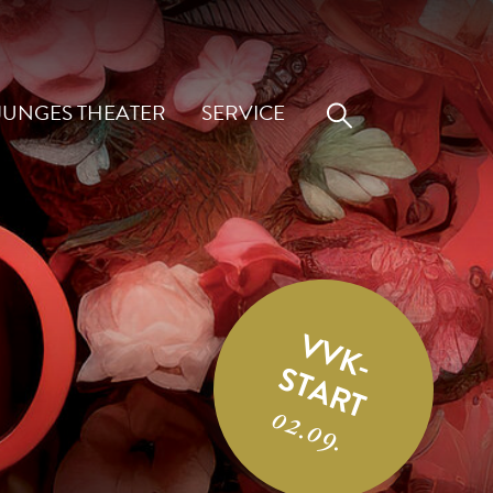
JUNGES THEATER
SERVICE
VVK-
START
02.09.