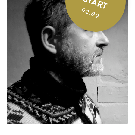
START
02.09.