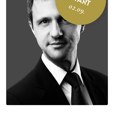
START
02.09.