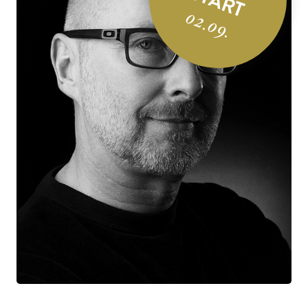
START
02.09.