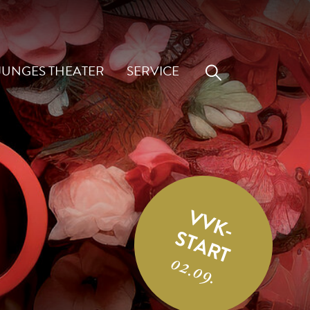
JUNGES THEATER
SERVICE
VVK-
START
02.09.