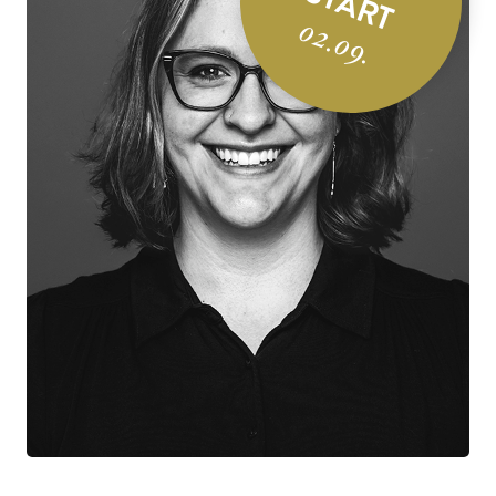
START
02.09.